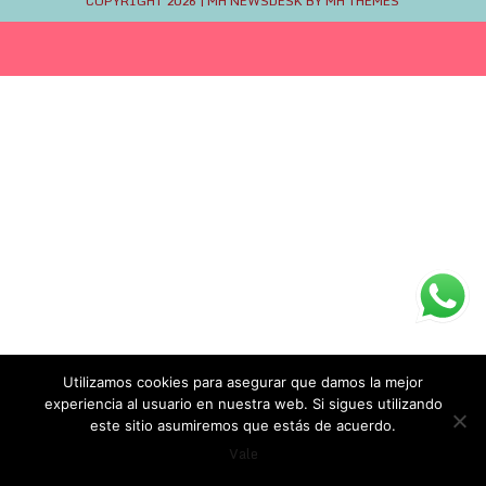
COPYRIGHT 2026 | MH NEWSDESK BY
MH THEMES
Utilizamos cookies para asegurar que damos la mejor
experiencia al usuario en nuestra web. Si sigues utilizando
este sitio asumiremos que estás de acuerdo.
Phone
Email
Vale